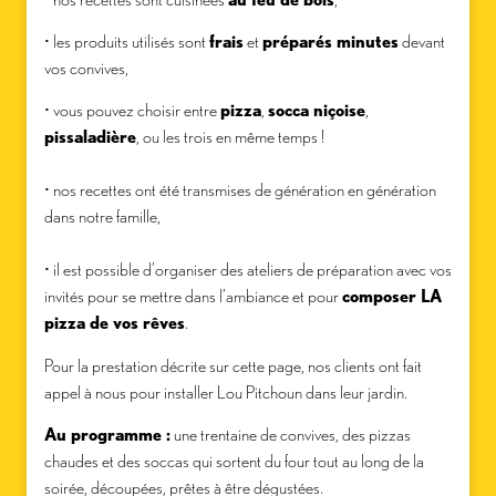
• les produits utilisés sont
frais
et
préparés minutes
devant
vos convives,
• vous pouvez choisir entre
pizza
,
socca niçoise
,
pissaladière
, ou les trois en même temps !
• nos recettes ont été transmises de génération en génération
dans notre famille,
• il est possible d’organiser des ateliers de préparation avec vos
invités pour se mettre dans l’ambiance et pour
composer LA
pizza de vos rêves
.
Pour la prestation décrite sur cette page, nos clients ont fait
appel à nous pour installer Lou Pitchoun dans leur jardin.
Au programme :
une trentaine de convives, des pizzas
chaudes et des soccas qui sortent du four tout au long de la
soirée, découpées, prêtes à être dégustées.